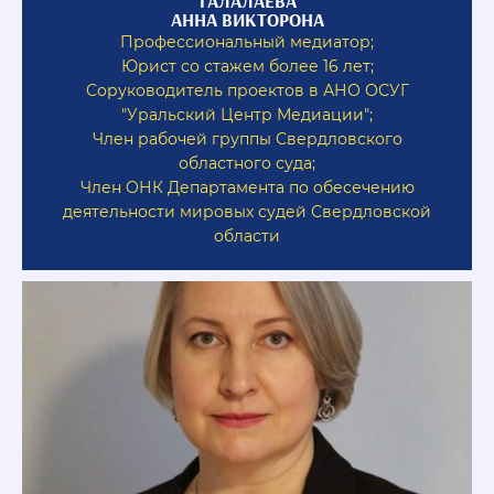
ТАЛАЛАЕВА
АННА ВИКТОРОНА
Профессиональный медиатор;
Юрист со стажем более 16 лет;
Соруководитель проектов в АНО ОСУГ
"Уральский Центр Медиации";
Член рабочей группы Свердловского
областного суда;
Член ОНК Департамента по обесечению
деятельности мировых судей Свердловской
области