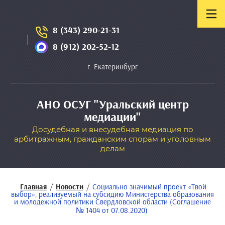
8 (343) 290-21-31
8 (912) 202-52-12
г. Екатеринбург
АНО ОСУГ "Уральский центр
медиации"
Досудебная и внесудебная медиация по
арбитражным, гражданским спорам и уголовным
делам
Главная
/
Новости
/
Социально значимый проект «Твой
выбор», реализуемый на субсидию Министерства образования
и молодежной политики Свердловской области (Соглашение
№ 1404 от 07.08.2020)